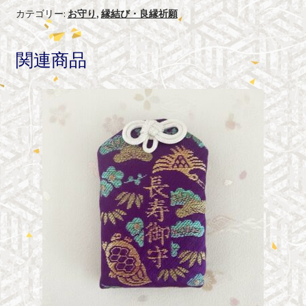
の
カテゴリー:
お守り
,
縁結び・良縁祈願
縁
守
関連商品
り
個