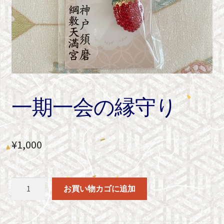
一期一会の縁守り
¥
1,000
一
お買い物カゴに追加
期
一
会