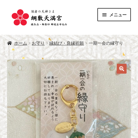
ナ
コ
メニュー
ビ
ン
ゲ
テ
サ
ー
ン
授与品
ブ
シ
ツ
ホーム
お守り
縁結び・良縁祈願
一期一会の縁守り
メ
サ
ョ
へ
御朱印
ニ
ブ
ン
ス
ュ
メ
へ
キ
綱敷天満宮 公式サイト
ー
ニ
ス
ッ
を
ュ
キ
プ
展
ー
ッ
開
を
プ
展
開