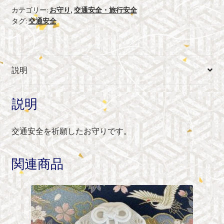
御
カテゴリー:
お守り
,
交通安全・旅行安全
タグ:
交通安全
守
個
説明
説明
交通安全を祈願したお守りです。
関連商品