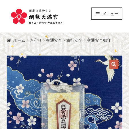
ナ
コ
メニュー
ビ
ン
ゲ
テ
サ
ー
ン
授与品
ブ
シ
ツ
ホーム
お守り
交通安全・旅行安全
交通安全御守
メ
サ
ョ
へ
御朱印
ニ
ブ
ン
ス
ュ
メ
へ
キ
綱敷天満宮 公式サイト
ー
ニ
ス
ッ
を
ュ
キ
プ
展
ー
ッ
開
を
プ
展
開