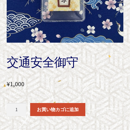
交通安全御守
¥
1,000
交
お買い物カゴに追加
通
安
全