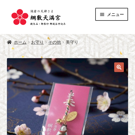
ナ
コ
メニュー
ビ
ン
ゲ
テ
サ
ー
ン
授与品
ブ
シ
ツ
ホーム
お守り
その他
美守り
メ
サ
ョ
へ
御朱印
ニ
ブ
ン
ス
ュ
メ
へ
キ
綱敷天満宮 公式サイト
ー
ニ
ス
ッ
を
ュ
キ
プ
展
ー
ッ
開
を
プ
展
開