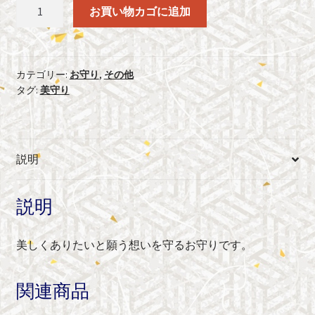
美
お買い物カゴに追加
守
り
個
カテゴリー:
お守り
,
その他
タグ:
美守り
説明
説明
美しくありたいと願う想いを守るお守りです。
関連商品