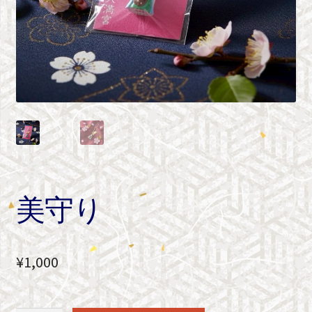
美守り
¥
1,000