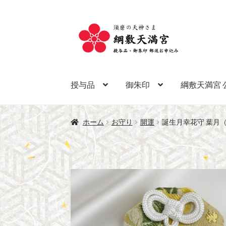
ナ
コ
ビ
ン
ゲ
テ
ー
ン
シ
ツ
授与品
御朱印
綱敷天満宮 
ョ
へ
ン
ス
へ
キ
ホーム
お守り
開運
誕生月幸花守 葉月（
ス
ッ
キ
プ
ッ
プ