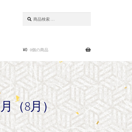
検
検
索
索
対
象:
¥
0
0個の商品
葉月（8月）