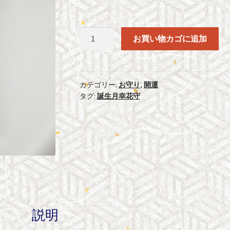
誕
お買い物カゴに追加
生
月
幸
花
カテゴリー:
お守り
,
開運
タグ:
誕生月幸花守
守
葉
月
（8
月）
個
説明