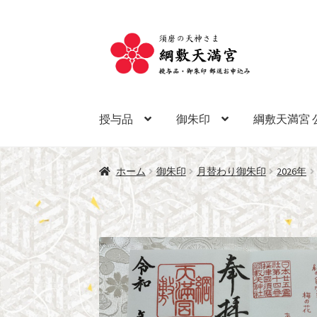
ナ
コ
ビ
ン
ゲ
テ
ー
ン
シ
ツ
授与品
御朱印
綱敷天満宮 
ョ
へ
ン
ス
へ
キ
ホーム
御朱印
月替わり御朱印
2026年
ス
ッ
キ
プ
ッ
プ