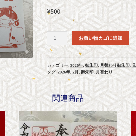
¥
500
98.
お買い物カゴに追加
2026
年
2
月
カテゴリー:
2026年
,
御朱印
,
月替わり御朱印
,
見
タグ:
2026年
,
2月
,
御朱印
,
月替わり
菅
公
さ
ん
関連商品
5
歳
の
和
歌