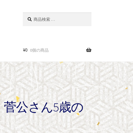
検
検
索
索
対
象:
¥
0
0個の商品
2月 菅公さん5歳の