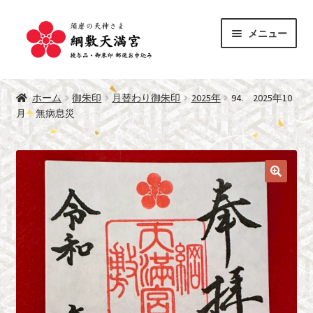
ナ
コ
メニュー
ビ
ン
ゲ
テ
サ
ー
ン
授与品
ブ
シ
ツ
ホーム
御朱印
月替わり御朱印
2025年
94. 2025年10
メ
サ
ョ
へ
月 無病息災
御朱印
ニ
ブ
ン
ス
ュ
メ
へ
キ
綱敷天満宮 公式サイト
ー
ニ
ス
ッ
を
ュ
キ
プ
展
ー
ッ
開
を
プ
展
開