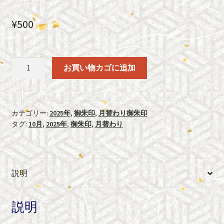
¥
500
94.
お買い物カゴに追加
2025
年
10
月
カテゴリー:
2025年
,
御朱印
,
月替わり御朱印
タグ:
10月
,
2025年
,
御朱印
,
月替わり
無
病
息
災
説明
個
説明