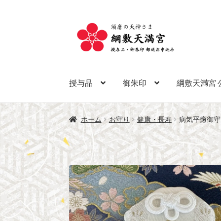
ナ
コ
ビ
ン
ゲ
テ
ー
ン
シ
ツ
授与品
御朱印
綱敷天満宮 
ョ
へ
ン
ス
へ
キ
ホーム
お守り
健康・長寿
病気平癒御守
ス
ッ
キ
プ
ッ
プ