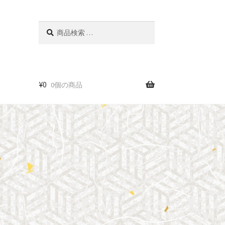
検
検
索
索
対
象:
¥
0
0個の商品