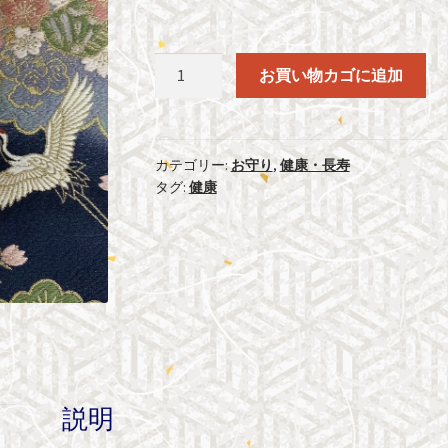
病
お買い物カゴに追加
気
平
癒
御
カテゴリー:
お守り
,
健康・長寿
タグ:
健康
守
個
説明