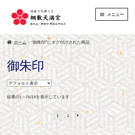
ナ
コ
メニュー
ビ
ン
ゲ
テ
サ
ー
ン
授与品
ブ
シ
ツ
ホーム
“御朱印”にタグ付けされた商品
メ
サ
ョ
へ
御朱印
ニ
ブ
ン
ス
御朱印
ュ
メ
へ
キ
綱敷天満宮 公式サイト
ー
ニ
ス
ッ
を
ュ
キ
プ
展
ー
ッ
開
を
プ
結果の1～16/18を表示しています
展
開
1
2