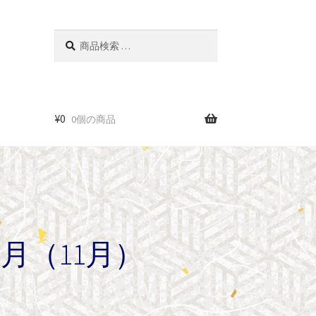
検
検
索
索
対
象:
¥
0
0個の商品
月（11月）