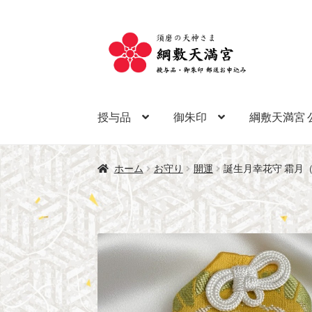
ナ
コ
ビ
ン
ゲ
テ
ー
ン
シ
ツ
授与品
御朱印
綱敷天満宮 
ョ
へ
ン
ス
へ
キ
ホーム
お守り
開運
誕生月幸花守 霜月（
ス
ッ
キ
プ
ッ
プ