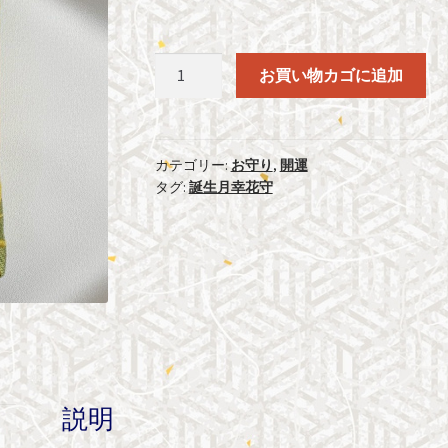
誕
お買い物カゴに追加
生
月
幸
花
カテゴリー:
お守り
,
開運
タグ:
誕生月幸花守
守
霜
月
（11
月）
個
説明