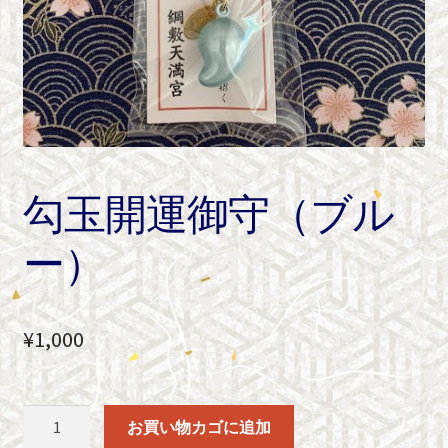
勾玉開運御守（ブル
ー）
¥
1,000
勾
お買い物カゴに追加
玉