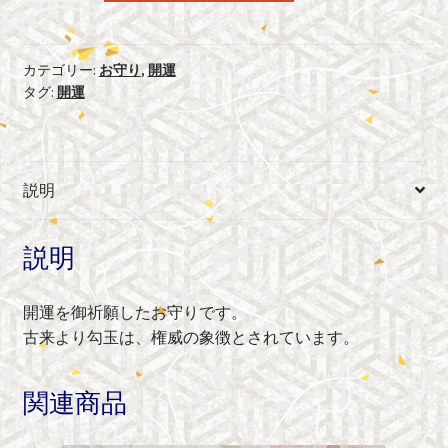
開
運
御
カテゴリー:
お守り
,
開運
タグ:
開運
守
（ブ
ル
ー）
説明
個
説明
開運を御祈願したお守りです。
古来より勾玉は、権威の象徴とされています。
関連商品