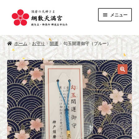
ナ
コ
メニュー
ビ
ン
ゲ
テ
サ
ー
ン
授与品
ブ
シ
ツ
ホーム
お守り
開運
勾玉開運御守（ブルー）
メ
サ
ョ
へ
御朱印
ニ
ブ
ン
ス
ュ
メ
へ
キ
綱敷天満宮 公式サイト
ー
ニ
ス
ッ
を
ュ
キ
プ
展
ー
ッ
開
を
プ
展
開