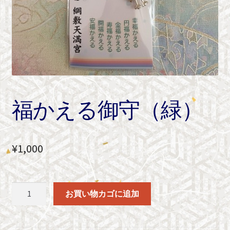
福かえる御守（緑）
¥
1,000
福
お買い物カゴに追加
か
え
る