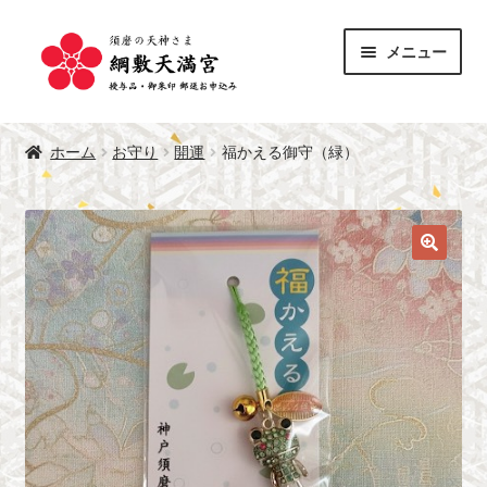
ナ
コ
メニュー
ビ
ン
ゲ
テ
サ
ー
ン
授与品
ブ
シ
ツ
ホーム
お守り
開運
福かえる御守（緑）
メ
サ
ョ
へ
御朱印
ニ
ブ
ン
ス
ュ
メ
へ
キ
綱敷天満宮 公式サイト
ー
ニ
ス
ッ
を
ュ
キ
プ
展
ー
ッ
開
を
プ
展
開