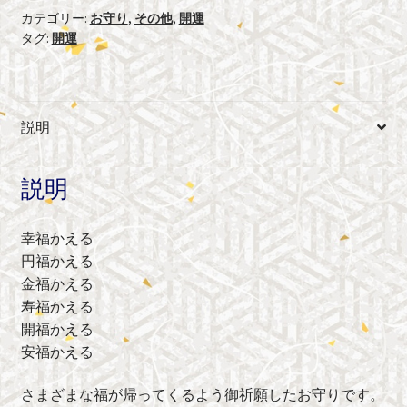
御
カテゴリー:
お守り
,
その他
,
開運
タグ:
開運
守
（緑）
個
説明
説明
幸福かえる
円福かえる
金福かえる
寿福かえる
開福かえる
安福かえる
さまざまな福が帰ってくるよう御祈願したお守りです。