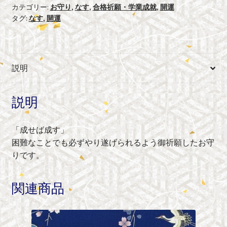
個
カテゴリー:
お守り
,
なす
,
合格祈願・学業成就
,
開運
タグ:
なす
,
開運
説明
説明
「成せば成す」
困難なことでも必ずやり遂げられるよう御祈願したお守
りです。
関連商品