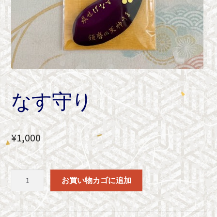
なす守り
¥
1,000
な
お買い物カゴに追加
す
守
り