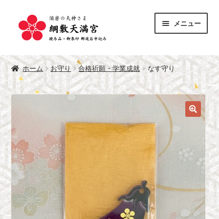
ナ
コ
メニュー
ビ
ン
ゲ
テ
サ
ー
ン
授与品
ブ
シ
ツ
ホーム
お守り
合格祈願・学業成就
なす守り
メ
サ
ョ
へ
御朱印
ニ
ブ
ン
ス
ュ
メ
へ
キ
綱敷天満宮 公式サイト
ー
ニ
ス
ッ
を
ュ
キ
プ
展
ー
ッ
開
を
プ
展
開