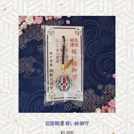
厄除開運 祓い鈴御守
¥
1,000