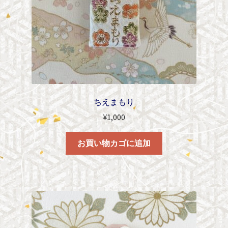
ちえまもり
¥
1,000
お買い物カゴに追加