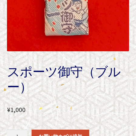
スポーツ御守（ブル
ー）
¥
1,000
ス