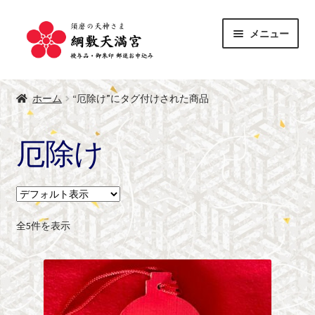
ナ
コ
メニュー
ビ
ン
ゲ
テ
サ
ー
ン
授与品
ブ
シ
ツ
ホーム
“厄除け”にタグ付けされた商品
メ
サ
ョ
へ
御朱印
ニ
ブ
ン
ス
厄除け
ュ
メ
へ
キ
綱敷天満宮 公式サイト
ー
ニ
ス
ッ
を
ュ
キ
プ
展
ー
ッ
開
を
プ
全5件を表示
展
開