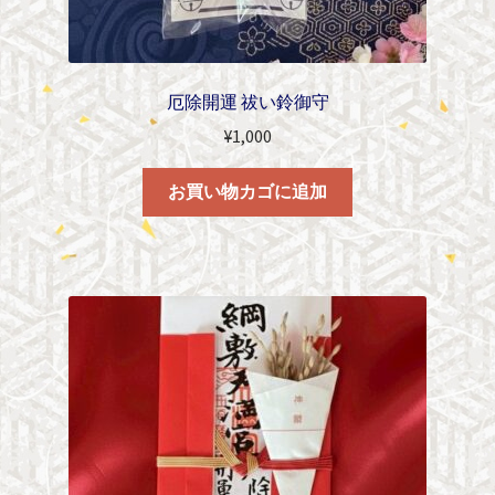
厄除開運 祓い鈴御守
¥
1,000
お買い物カゴに追加