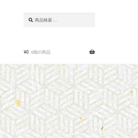
検
検
索
索
対
象:
¥
0
0個の商品