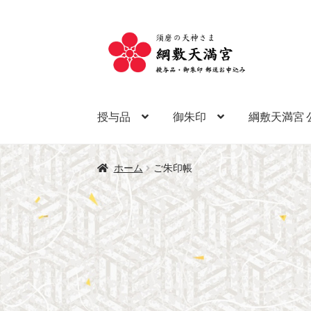
ナ
コ
ビ
ン
ゲ
テ
ー
ン
シ
ツ
授与品
御朱印
綱敷天満宮 
ョ
へ
ン
ス
へ
キ
ホーム
ご朱印帳
ス
ッ
キ
プ
ッ
プ